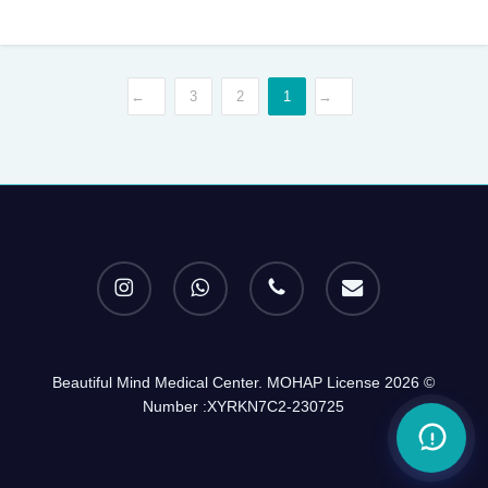
→
3
2
1
←
instagram
whatsapp
phone
email
© 2026 Beautiful Mind Medical Center. MOHAP License
Number :XYRKN7C2-230725