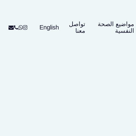
p
o
n
مواضيع الصحة
تواصل
t
whatsapp
email
instagram
phone
English
النفسية
معنا