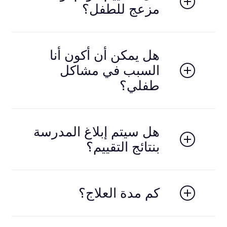
مزعج للطفل؟
لا، التقييم يتم بطريقة مريحة ومناسبة لعمر الطفل،
وغالبًا يكون على شكل أنشطة واختبارات تفاعلية.
هل يمكن أن أكون أنا
السبب في مشاكل
طفلي؟
اضطرابات النمو العصبي لها أسباب متعددة (بيولوجية
ونمائية)، وليست نتيجة خطأ من الوالدين. دور الأسرة
هل سيتم إبلاغ المدرسة
مهم جدًا في الدعم والعلاج.
بنتائج التقييم؟
يتم ذلك فقط بموافقتكم. يمكننا تزويدكم بتقارير تساعد
المدرسة على دعم طفلك بشكل أفضل.
كم مدة العلاج؟
تختلف حسب الحالة، بعض الأطفال يحتاجون متابعة