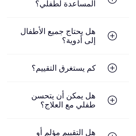
المساعدة لطفلي؟
إذا لاحظت صعوبات في الانتباه، أو السلوك، أو التعلم، أو
النطق، أو التفاعل الاجتماعي، يُنصح بإجراء تقييم مبكر.
هل يحتاج جميع الأطفال
إلى أدوية؟
لا. يتم تحديد العلاج بشكل فردي، وكثير من الأطفال
يستفيدون من التدخلات السلوكية والنفسية دون الحاجة
كم يستغرق التقييم؟
إلى أدوية.
عادةً من جلسة إلى ثلاث جلسات، حسب
احتياجات الطفل.
هل يمكن أن يتحسن
طفلي مع العلاج؟
نعم، مع التدخل المناسب والدعم المبكر، يمكن لمعظم
الأطفال تحقيق تحسن ملحوظ في السلوك، والتعلم،
هل التقييم مؤلم أو
والمهارات الاجتماعية.