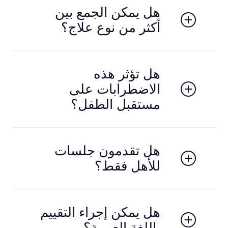
قصيرة، والبعض الآخر يحتاج خطة طويلة المدى.
هل يمكن الجمع بين
أكثر من نوع علاج؟
نعم، وغالبًا ما يكون العلاج متعدد الجوانب (نفسي،
سلوكي، وأحيانًا دوائي).
هل تؤثر هذه
الاضطرابات على
مستقبل الطفل؟
بدون تدخل قد تؤثر، لكن مع التشخيص المبكر والعلاج
المناسب يمكن للأطفال تحقيق نجاح أكاديمي واجتماعي
هل تقدمون جلسات
جيد.
للأهل فقط؟
نعم، نوفر جلسات إرشاد وتدريب للوالدين لمساعدتهم
في التعامل مع الطفل بشكل فعّال.
هل يمكن إجراء التقييم
باللغة العربية؟